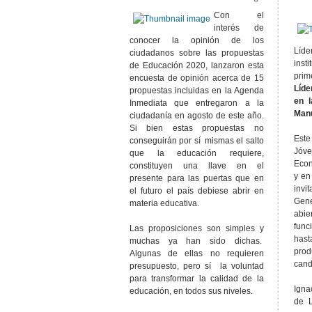
Con el
interés de
conocer la opinión de los
Líd
ciudadanos sobre las propuestas
inst
de Educación 2020, lanzaron esta
pri
encuesta de opinión acerca de 15
Líd
propuestas incluidas en la Agenda
en 
Inmediata que entregaron a la
Manu
ciudadanía en agosto de este año.
Si bien estas propuestas no
Este
conseguirán por sí mismas el salto
Jóv
que la educación requiere,
Econ
constituyen una llave en el
y en
presente para las puertas que en
inv
el futuro el país debiese abrir en
Gen
materia educativa.
ab
fun
Las proposiciones son simples y
hast
muchas ya han sido dichas.
prod
Algunas de ellas no requieren
cand
presupuesto, pero sí la voluntad
para transformar la calidad de la
Igna
educación, en todos sus niveles.
de L