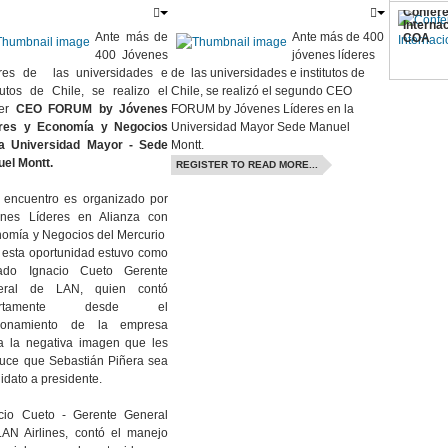
Confere
Interna
Ante más de
Ante más de 400
COA
400 Jóvenes
jóvenes líderes
eres de las universidades e
de las universidades e institutos de
itutos de Chile, se realizo el
Chile, se realizó el segundo CEO
mer
CEO FORUM by Jóvenes
FORUM by Jóvenes Líderes en la
eres y Economía y Negocios
Universidad Mayor Sede Manuel
la Universidad Mayor - Sede
Montt.
el Montt.
REGISTER TO READ MORE...
 encuentro es organizado por
enes Líderes en Alianza con
omía y Negocios del Mercurio
 esta oportunidad estuvo como
itado Ignacio Cueto Gerente
eral de LAN, quien contó
iertamente desde el
cionamiento de la empresa
a la negativa imagen que les
uce que Sebastián Piñera sea
idato a presidente.
cio Cueto - Gerente General
AN Airlines, contó el manejo