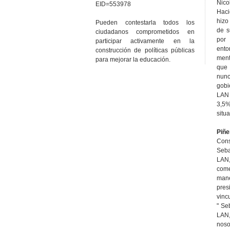
Nico
EID=553978
Hac
hizo
Pueden contestarla todos los
de s
ciudadanos comprometidos en
por
participar activamente en la
ent
construcción de políticas públicas
ment
para mejorar la educación.
que
nunc
gobi
LAN
3,5%
situ
Piñe
Con
Seb
LAN
come
man
pre
vinc
" Se
LAN
no