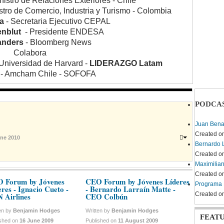
nistro de Relaciones Exteriores - Chile
stro de Comercio, Industria y Turismo - Colombia
na
- Secretaria Ejecutivo CEPAL
enblut
- Presidente ENDESA
Sanders
- Bloomberg News
Colabora
Universidad de Harvard -
LIDERAZGO Latam
 - Amcham Chile - SOFOFA
PODCA
Juan Bena
Created o
une 2010
Bernardo 
Created o
Maximilian
Created o
 Forum by Jóvenes
CEO Forum by Jóvenes Líderes
Programa 
eres - Ignacio Cueto -
- Bernardo Larraín Matte -
Created o
 Airlines
CEO Colbún
ten by
Benjamin Hodges
Written by
Benjamin Hodges
FEAT
ished on
16 June 2009
Published on
11 August 2009