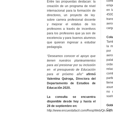
com
Entre las propuestas destacan: la
empr
creación de un programa de nivel
en l
internacional para la formación de
450
directores, un proyecto de ley
tra
sobre carrera profesional docente
aer
y mejorar el estatus de los
carg
profesores a través de incentivos
para los profesores que ya son de
Colu
excelencia y para buenos alumnos
Tamb
que quieran ingresar a estudiar
la m
pedagogía.
por
aero
“Deseamos conocer el apoyo que
pal
tienen nuestros planteamientos
ord
para así presionar por su inclusión
rela
en el presupuesto de Educación
com
para el próximo año"
afirmó
part
Valentina Quiroga, Directora del
tien
Departamento de Estudios de
asu
Educación 2020.
no 
vuel
La consulta se encuentra
disponible desde hoy y hasta el
Gob
28 de septiembre en:
Con 
http://www.encuestafacil.com/RespWeb/Qn.asp