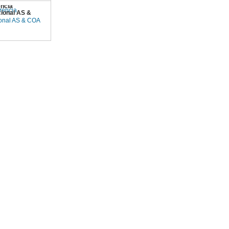
ncia
cional AS &