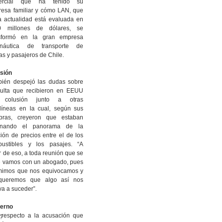
ercial que ha tenido su
esa familiar y cómo LAN, que
a actualidad está evaluada en
0 millones de dólares, se
nsformó en la gran empresa
onáutica de transporte de
as y pasajeros de Chile.
sión
ién despejó las dudas sobre
ulta que recibieron en EEUU
 colusión junto a otras
líneas en la cual, según sus
abras, creyeron que estaban
enando el panorama de la
ción de precios entre el de los
bustibles y los pasajes. “A
ir de eso, a toda reunión que se
e vamos con un abogado, pues
mimos que nos equivocamos y
queremos que algo así nos
va a suceder”.
ierno
respecto a la acusación que
x?