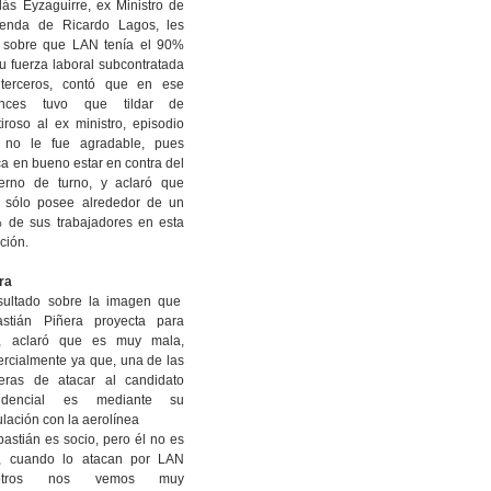
lás Eyzaguirre, ex Ministro de
ienda de Ricardo Lagos, les
 sobre que LAN tenía el 90%
u fuerza laboral subcontratada
 terceros, contó que en ese
onces tuvo que tildar de
iroso al ex ministro, episodio
 no le fue agradable, pues
a en bueno estar en contra del
erno de turno, y aclaró que
 sólo posee alrededor de un
 de sus trabajadores en esta
ación.
ra
sultado sobre la imagen que
astián Piñera proyecta para
, aclaró que es muy mala,
rcialmente ya que, una de las
eras de atacar al candidato
sidencial es mediante su
ulación con la aerolínea
bastián es socio, pero él no es
, cuando lo atacan por LAN
sotros nos vemos muy