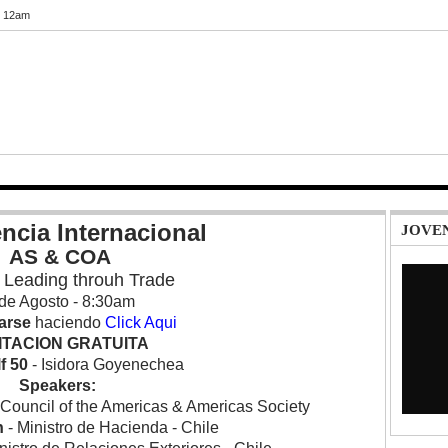
5 12am
ncia Internacional
JOVEN
AS & COA
E
Leading throuh Trade
de Agosto - 8:30am
arse
haciendo
Click Aqui
ITACION GRATUITA
lf 50
- Isidora Goyenechea
Speakers:
 Council of the Americas & Americas Society
n
- Ministro de Hacienda - Chile