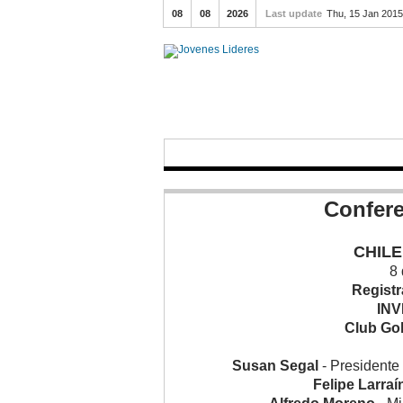
08
08
2026
Last update
Thu, 15 Jan 201
Confere
CHIL
8 
Registr
INV
Club Go
Susan Segal
- Presidente
Felipe Larraí